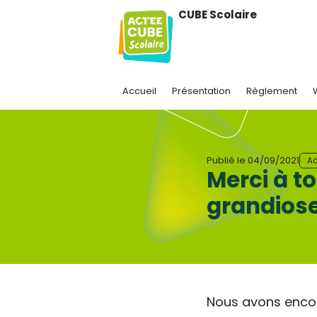
CUBE Scolaire
Accueil
Présentation
Règlement
Publié le
04/09/2021
Ac
Merci à t
grandiose
Nous avons encor