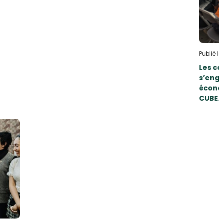
Publié
Les c
s’en
écon
CUBE.