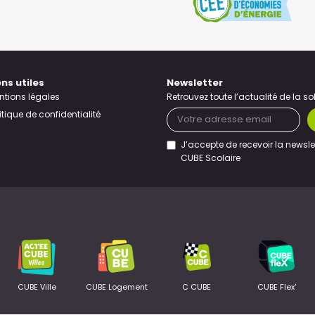
ens utiles
Newsletter
ntions légales
Retrouvez toute l’actualité de la s
itique de confidentialité
J’accepte de recevoir la newsle
CUBE Scolaire
CUBE Ville
CUBE Logement
C CUBE
CUBE Flex'